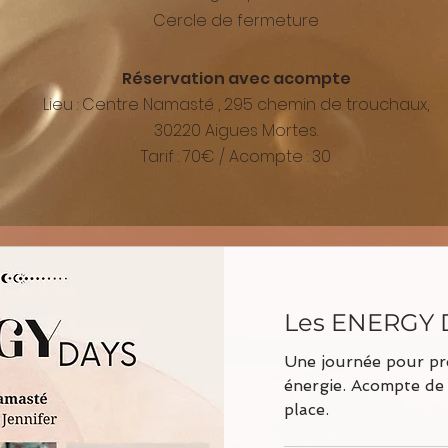
Cercle de fermeture
Réservation avec
acompte
Lieu : Centre Namasté , 295 chemin de
trouchaux,
30220 Aigues Mortes.
Tarif : 70€ / Acompte : 30
Les ENERGY 
Une journée pour pr
énergie. Acompte de
place.