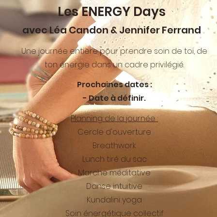
Les ENERGY Days
avec Léa Candon & Jennifer Ferrand
Une journée entière pour prendre soin de toi, de
ton énergie dans un cadre privilégié.
Prochaines dates :
- Date à définir.
Planning de la journée :
Cercle d'ouverture
Breathwork
Lunch tiré du sac
Marche méditative
Danse intuitive
Kundalini yoga
Soin énergétique collectif