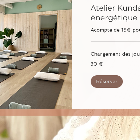
Atelier Kunda
énergétique
Acompte de 15€ pou
Chargement des jour
30
30 €
euros
Réserver