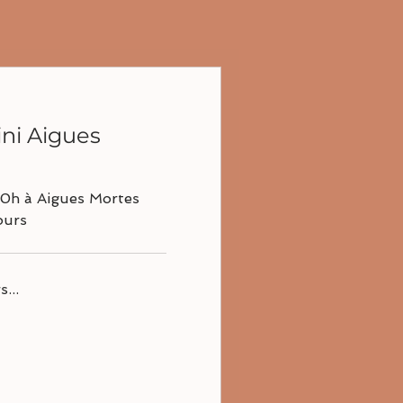
ni Aigues
20h à Aigues Mortes
ours
...