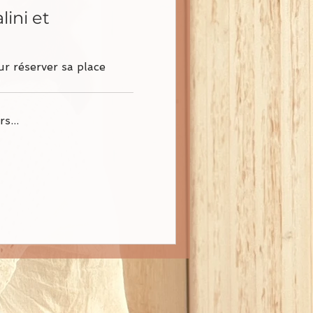
lini et
r réserver sa place
s...