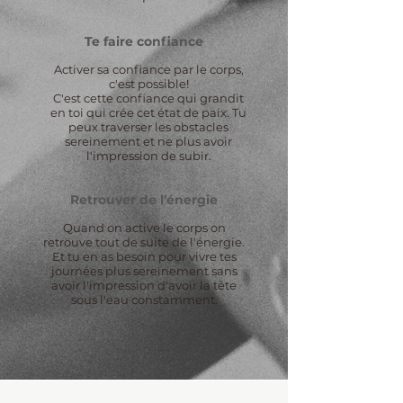
Te faire confiance
Activer sa confiance par le corps,
c'est possible!
C'est cette confiance qui grandit
en toi qui crée cet état de paix. Tu
peux traverser les obstacles
sereinement et ne plus avoir
l'impression de subir.
Retrouver de l'énergie
Quand on active le corps on
retrouve tout de suite de l'énergie.
Et tu en as besoin pour vivre tes
journées plus sereinement sans
avoir l'impression d'avoir la tête
sous l'eau constamment.