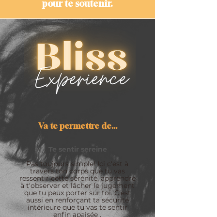
pour te soutenir.
Va te permettre de...
Te sentir sereine
Pas toujours simple! Ici c'est à
travers ton corps que tu vas
ressentir cette sérénité, apprendre
à t'observer et lâcher le jugement
que tu peux porter sur toi.
C'est
aussi en renforçant ta sécurité
intérieure que tu vas te sentir
enfin apaisée .