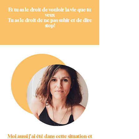
Et tu as le droit de vouloir la vie que tu
veux
Tu as le droit de ne pas subir et de dire
stop!
Moi aussi j'ai été dans cette situation et