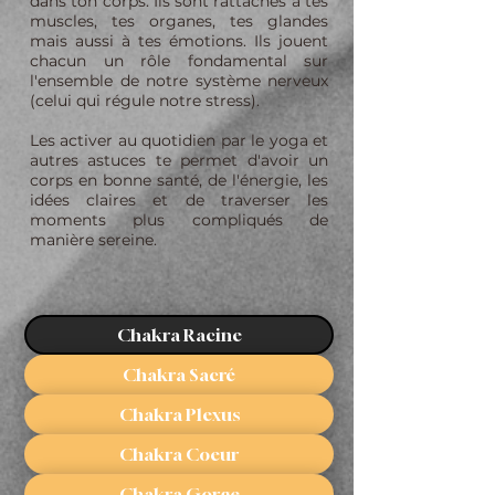
dans ton corps. Ils sont rattachés à tes
muscles, tes organes, tes glandes
mais aussi à tes émotions. Ils jouent
chacun un rôle fondamental sur
l'ensemble de notre système nerveux
(celui qui régule notre stress).
Les activer au quotidien par le yoga et
autres astuces te permet d'avoir un
corps en bonne santé, de l'énergie, les
idées claires et de traverser les
moments plus compliqués de
manière sereine.
Chakra Racine
Chakra Sacré
Chakra Plexus
Chakra Coeur
Chakra Gorge