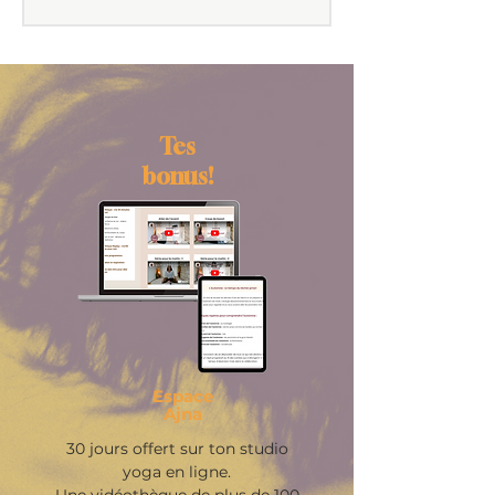
Tes
bonus!
Espace
Ajna
30 jours offert sur ton studio
yoga en ligne.