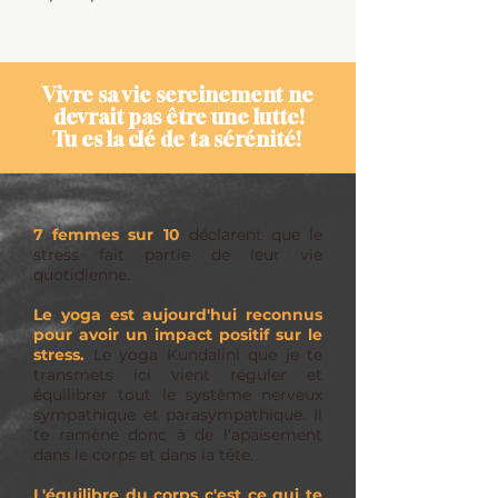
Vivre sa vie sereinement ne
devrait pas être une lutte!
Tu es la clé de ta sérénité!
7 femmes sur 10
déclarent que le
stress fait partie de leur vie
quotidienne.
Le yoga est aujourd'hui reconnus
pour avoir un impact positif sur le
stress.
Le yoga Kundalini que je te
transmets ici vient réguler et
équilibrer tout le système nerveux
sympathique et parasympathique. Il
te ramène donc à de l'apaisement
dans le corps et dans la tête.
L'équilibre du corps c'est ce qui te