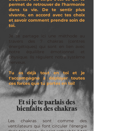
permet de retrouver de l'harmonie
dans ta vie. De te sentir plus
vivante, en accord avec tes choix
et savoir comment prendre soin de
toi.
Je te partage ici une méthode au
travers des 7 chakras (centres
énergétiques) qui sont en lien avec
notre équilibre émotionnel et
physique. Ils régulent notre système
nerveux.
Tu as déjà tout en toi et je
t'accompagne à déployer toutes
ces forces que tu portes en toi!
Et si je te parlais des
bienfaits des chakras
Les chakras sont comme des
ventilateurs qui font circuler l'énergie