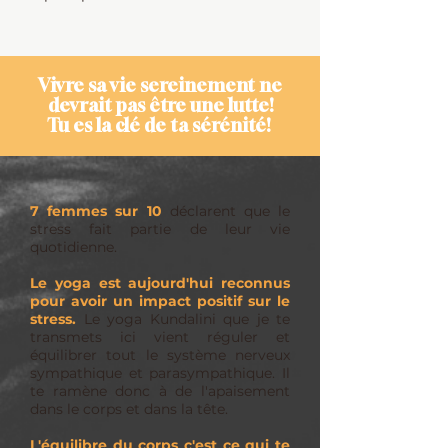
Vivre sa vie sereinement ne
devrait pas être une lutte!
Tu es la clé de ta sérénité!
7 femmes sur 10
déclarent que le
stress fait partie de leur vie
quotidienne.
Le yoga est aujourd'hui reconnus
pour avoir un impact positif sur le
stress.
Le yoga Kundalini que je te
transmets ici vient réguler et
équilibrer tout le système nerveux
sympathique et parasympathique. Il
te ramène donc à de l'apaisement
dans le corps et dans la tête.
L'équilibre du corps c'est ce qui te