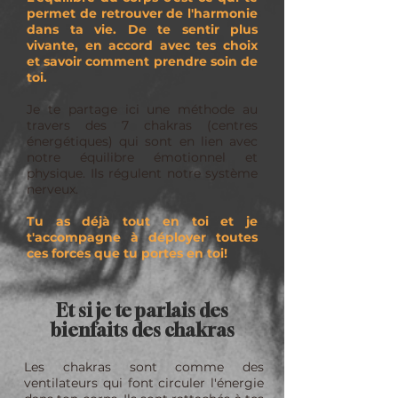
permet de retrouver de l'harmonie
dans ta vie. De te sentir plus
vivante, en accord avec tes choix
et savoir comment prendre soin de
toi.
Je te partage ici une méthode au
travers des 7 chakras (centres
énergétiques) qui sont en lien avec
notre équilibre émotionnel et
physique. Ils régulent notre système
nerveux.
Tu as déjà tout en toi et je
t'accompagne à déployer toutes
ces forces que tu portes en toi!
Et si je te parlais des
bienfaits des chakras
Les chakras sont comme des
ventilateurs qui font circuler l'énergie