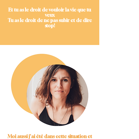
Et tu as le droit de vouloir la vie que tu
veux
Tu as le droit de ne pas subir et de dire
stop!
Moi aussi j'ai été dans cette situation et