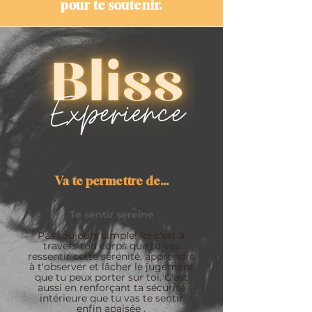
pour te soutenir.
Va te permettre de...
Te sentir sereine
Pas toujours simple! Ici c'est à
travers ton corps que tu vas
ressentir cette sérénité, apprendre
à t'observer et lâcher le jugement
que tu peux porter sur toi.
C'est
aussi en renforçant ta sécurité
intérieure que tu vas te sentir
enfin apaisée .