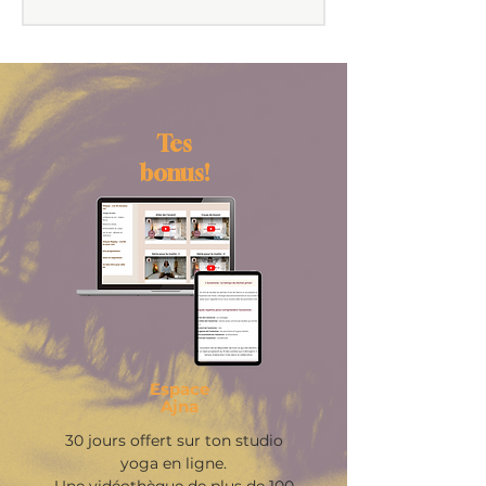
Tes
bonus!
Espace
Ajna
30 jours offert sur ton studio
yoga en ligne.