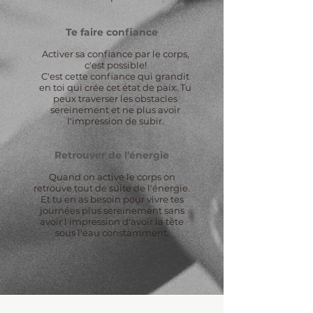
Te faire confiance
Activer sa confiance par le corps,
c'est possible!
C'est cette confiance qui grandit
en toi qui crée cet état de paix. Tu
peux traverser les obstacles
sereinement et ne plus avoir
l'impression de subir.
Retrouver de l'énergie
Quand on active le corps on
retrouve tout de suite de l'énergie.
Et tu en as besoin pour vivre tes
journées plus sereinement sans
avoir l'impression d'avoir la tête
sous l'eau constamment.