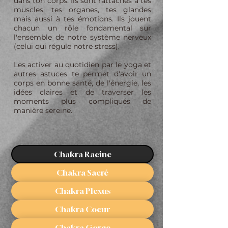
dans ton corps. Ils sont rattachés à tes
muscles, tes organes, tes glandes
mais aussi à tes émotions. Ils jouent
chacun un rôle fondamental sur
l'ensemble de notre système nerveux
(celui qui régule notre stress).
Les activer au quotidien par le yoga et
autres astuces te permet d'avoir un
corps en bonne santé, de l'énergie, les
idées claires et de traverser les
moments plus compliqués de
manière sereine.
Chakra Racine
Chakra Sacré
Chakra Plexus
Chakra Coeur
Chakra Gorge