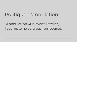
Politique d'annulation
Si annulation 48h avant l'atelier,
l'acompte ne sera pas remboursé.
Coordonnées
Chemin de Trouchaud, Aigues-Mortes,
France
Recevoir la Newsletter